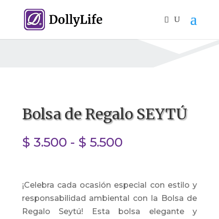
Bolsa de Regalo SEYTÚ
Rango
$
3.500
-
$
5.500
de
precios:
desde
¡Celebra cada ocasión especial con estilo y
$ 3.500
responsabilidad ambiental con la Bolsa de
hasta
Regalo Seytú! Esta bolsa elegante y