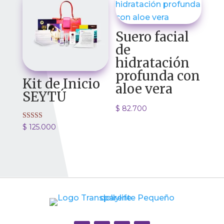
Suero facial
de
hidratación
profunda con
Kit de Inicio
aloe vera
SEYTÚ
$
82.700
Valorado con
$
125.000
5.00
de 5