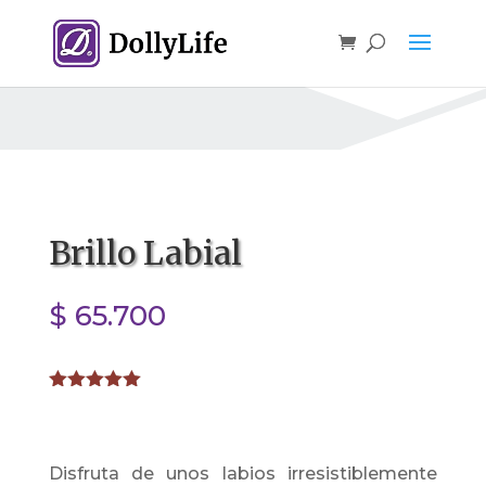
Brillo Labial
$
65.700
Valorado
con
5.00
de
5 en base
a
valoración
Disfruta de unos labios irresistiblemente
de un