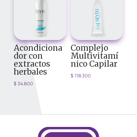
Acondiciona
Complejo
dor con
Multivitamí
extractos
nico Capilar
herbales
$
118.300
$
34.800