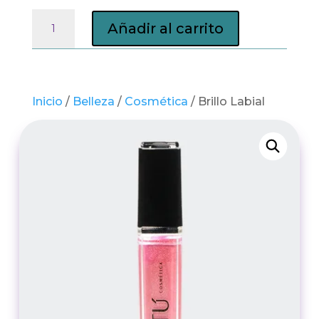
Brillo
Añadir al carrito
Labial
cantidad
Inicio
/
Belleza
/
Cosmética
/ Brillo Labial