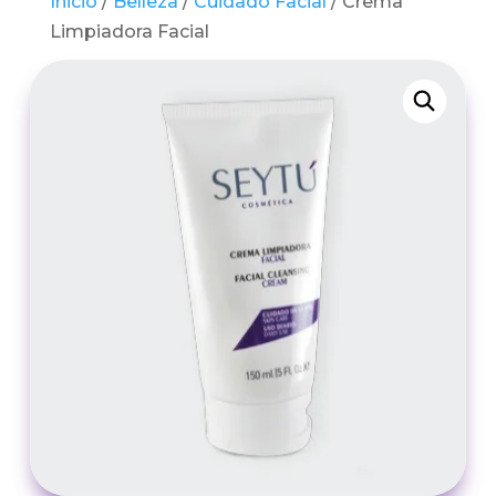
Inicio
/
Belleza
/
Cuidado Facial
/ Crema
Limpiadora Facial