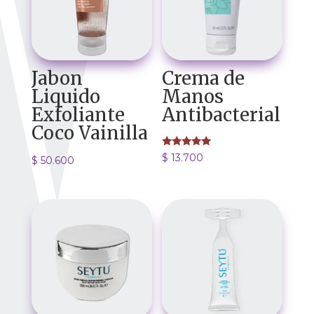
Jabon
Crema de
Liquido
Manos
Exfoliante
Antibacterial
Coco Vainilla
Valorado
$
13.700
$
50.600
con
5.00
de 5