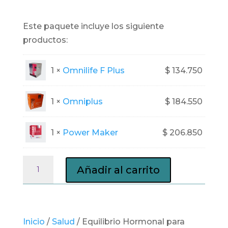
Este paquete incluye los siguiente
productos:
1 ×
Omnilife F Plus
$
134.750
1 ×
Omniplus
$
184.550
1 ×
Power Maker
$
206.850
Equilibrio
Añadir al carrito
Hormonal
para
Ellas
cantidad
Inicio
/
Salud
/ Equilibrio Hormonal para