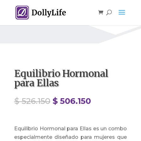
Equilibrio Hormonal
para Ellas
El
El
$
526.150
$
506.150
precio
precio
original
actual
era:
es:
Equilibrio Hormonal para Ellas es un combo
$ 526.150.
$ 506.150.
especialmente diseñado para mujeres que