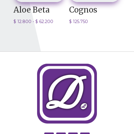
Aloe Beta
Cognos
Rango
$
12.800
-
$
62.200
$
125.750
de
precios:
desde
$ 12.800
hasta
$ 62.200