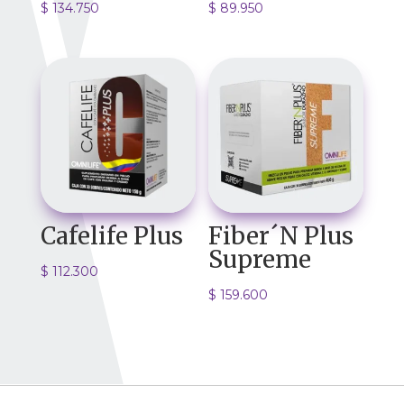
$
134.750
$
89.950
Cafelife Plus
Fiber´N Plus
Supreme
$
112.300
$
159.600