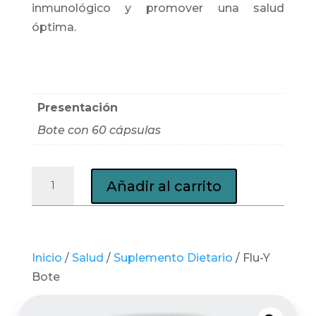
inmunológico y promover una salud
óptima.
Presentación
Bote con 60 cápsulas
Flu-
Añadir al carrito
Y
Bote
cantidad
Inicio
/
Salud
/
Suplemento Dietario
/ Flu-Y
Bote