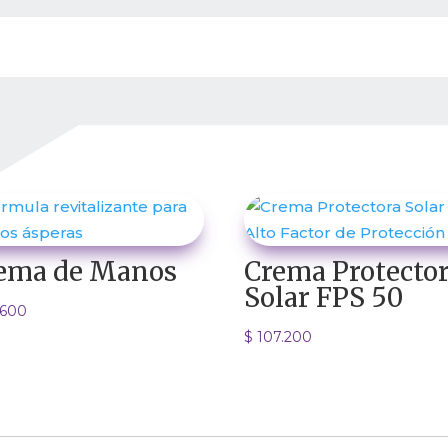
ema de Manos
Crema Protecto
Solar FPS 50
.600
$
107.200