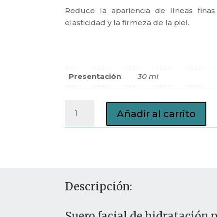
Reduce la apariencia de líneas finas
elasticidad y la firmeza de la piel.
Presentación
30 ml
Suero
Añadir al carrito
facial
de
hidratación
profunda
con
aloe
Descripción:
vera
cantidad
Suero facial de hidratación 