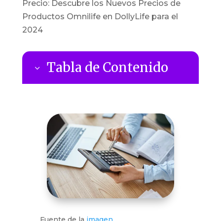
Precio: Descubre los Nuevos Precios de
Productos Omnilife en DollyLife para el
2024
Tabla de Contenido
3
Bienestar al Mejor Precio: Descubre
9
los Nuevos Precios de Productos
Omnilife en DollyLife para el 2024
1. Los Nuevos Precios de
9
Productos Omnilife 2024
Descubre las Novedades:
9
Ofertas Irresistibles:
9
Compromiso Renovado:
9
Explora el Bienestar en el 2024:
9
Fuente de la
imagen
.