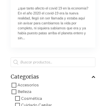
¿que tanto afecto el covid 19 en la economia?
En el año 2020 el covid-19 era la nueva
realidad, llegó sin ser llamada y estaba aquí
sin avisar para cambiarnos la vida por
completo, ni siquiera sabíamos que era y ya
había puesto patas arriba el planeta entero y
sin...
Búsqueda
de
productos
Categorias
Accesorios
Belleza
Cosmética
Cuidado Capilar