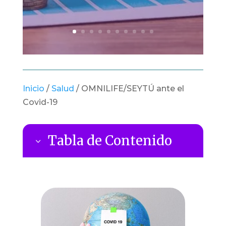
Inicio
/
Salud
/
OMNILIFE/SEYTÚ ante el
Covid-19
Tabla de Contenido
3
¿QUE TANTO AFECTO EL COVID 19
9
EN LA ECONOMIA?
Aloe Beta
9
Biocros Supreme
9