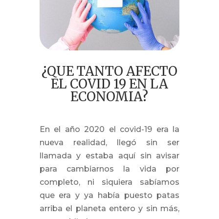
One C Mix Plus
9
Cognos
9
Starbien
9
Uzo Supreme
9
Quizas te pueda interesar leer este
¿QUE TANTO AFECTO
9
articulo:
EL COVID 19 EN LA
ECONOMIA?
En el año 2020 el covid-19 era la
nueva realidad, llegó sin ser
llamada y estaba aquí sin avisar
para cambiarnos la vida por
completo, ni siquiera sabíamos
que era y ya había puesto patas
arriba el planeta entero y sin más,