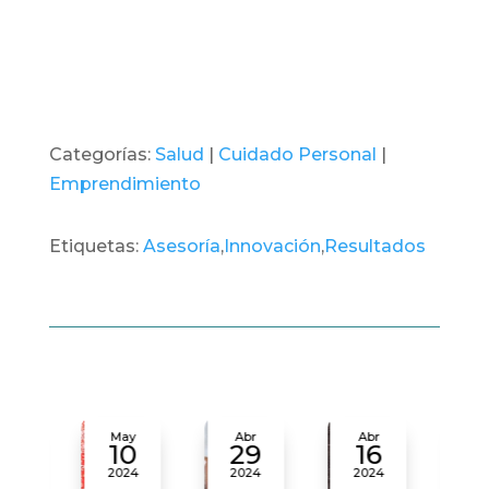
Categorías:
Salud
|
Cuidado Personal
|
Emprendimiento
Etiquetas:
Asesoría
,
Innovación
,
Resultados
ay
Abr
Abr
Abr
A
0
29
16
11
24
2024
2024
2024
2