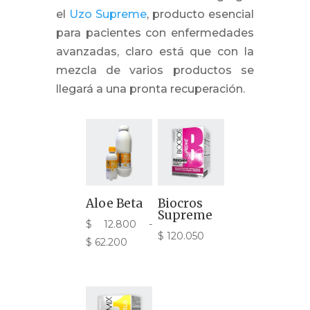
el
Uzo Supreme
, producto esencial
para pacientes con enfermedades
avanzadas, claro está que con la
mezcla de varios productos se
llegará a una pronta recuperación.
Aloe Beta
Biocros
Supreme
$
12.800
-
$
120.050
Rango
$
62.200
de
precios:
desde