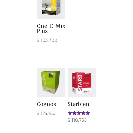
$ 12.800
hasta
$ 62.200
One C Mix
Plus
$
103.700
Cognos
Starbien
$
125.750
Valorado
$
118.750
con
5.00
de 5