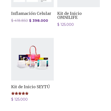
Inflamación Celular
Kit de Inicio
OMNILIFE
El
El
$
418.850
$
398.000
$
125.000
precio
precio
original
actual
era:
es:
$ 418.850.
$ 398.000.
Kit de Inicio SEYTÚ
Valorado
$
125.000
con
5.00
de 5