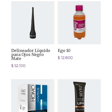
Delineador Líquido
Ego 10
para Ojos Negro
$
12.800
Mate
$
52.100