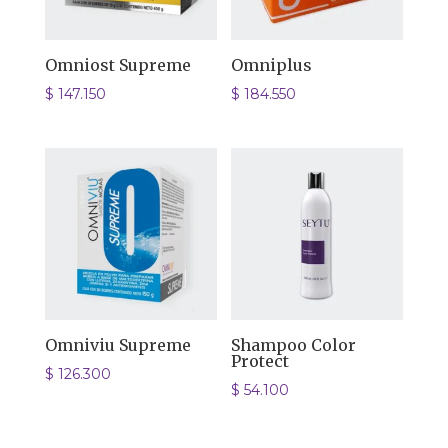
Omniost Supreme
Omniplus
$
147.150
$
184.550
Omniviu Supreme
Shampoo Color
Protect
$
126.300
$
54.100