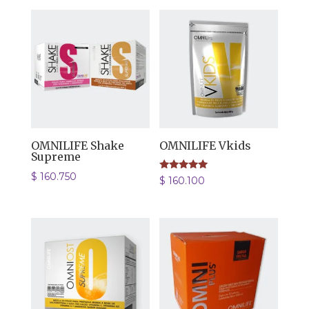
OMNILIFE Shake
OMNILIFE Vkids
Supreme
$
160.750
Valorado
$
160.100
con
5.00
de 5