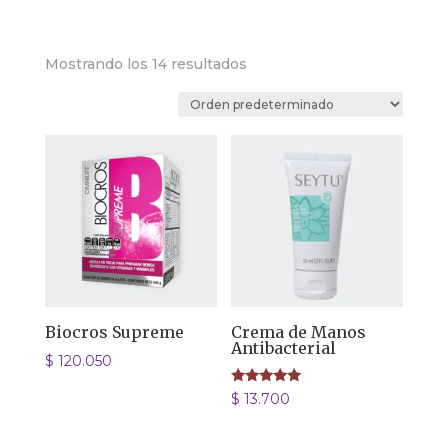
Mostrando los 14 resultados
Biocros Supreme
Crema de Manos
Antibacterial
$
120.050
Valorado
$
13.700
con
5.00
de 5