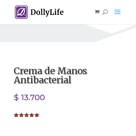
Crema de Manos
Antibacterial
$
13.700
Valorado
con
5.00
de
5 en base