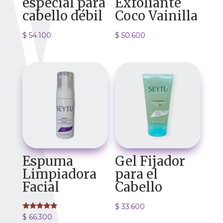
especial para
Exfoliante
cabello débil
Coco Vainilla
$
54.100
$
50.600
Espuma
Gel Fijador
Limpiadora
para el
Facial
Cabello
$
33.600
Valorado
$
66.300
con