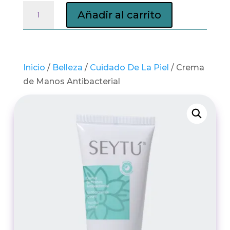
Crema
Añadir al carrito
de
Manos
Antibacterial
cantidad
Inicio
/
Belleza
/
Cuidado De La Piel
/ Crema
de Manos Antibacterial