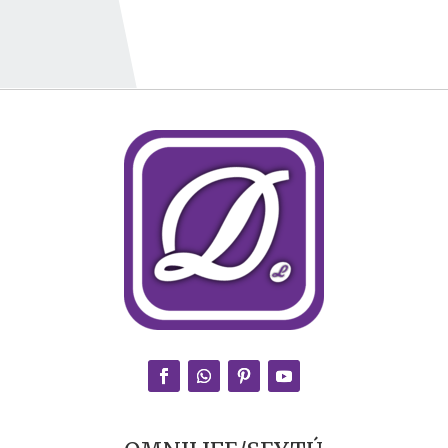
4.67
de 5