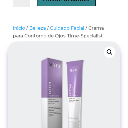
para
Contorno
de
Ojos
Inicio
/
Belleza
/
Cuidado Facial
/ Crema
Time-
para Contorno de Ojos Time-Specialist
Specialist
cantidad