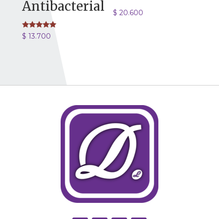
Antibacterial
$
20.600
Valorado
$
13.700
con
5.00
de 5