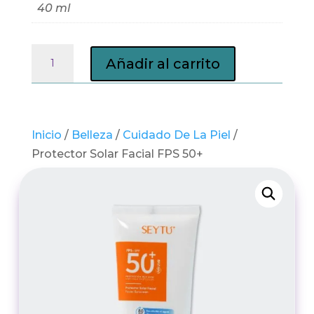
40 ml
Protector
Añadir al carrito
Solar
Facial
FPS
50+
Inicio
/
Belleza
/
Cuidado De La Piel
/
cantidad
Protector Solar Facial FPS 50+