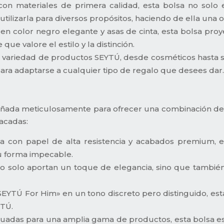
n materiales de primera calidad, esta bolsa no solo es
ilizarla para diversos propósitos, haciendo de ella una o
n color negro elegante y asas de cinta, esta bolsa proy
e valore el estilo y la distinción.
 variedad de productos SEYTÚ, desde cosméticos hasta s
 para adaptarse a cualquier tipo de regalo que desees dar
ñada meticulosamente para ofrecer una combinación de est
tacadas:
a con papel de alta resistencia y acabados premium, e
su forma impecable.
no solo aportan un toque de elegancia, sino que tambié
SEYTÚ For Him» en un tono discreto pero distinguido, esta 
YTÚ.
das para una amplia gama de productos, esta bolsa es p